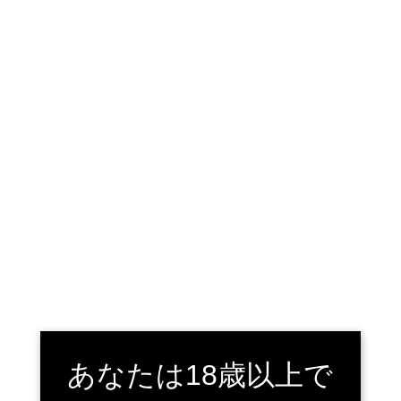
スターブックス古川店は、宮城県大崎市のセルDVDショップです。
TEL.
0229-25-9131
宮城県大崎市古川若葉町１－２－５
メニュー
トップ
›
お問い合わせ
お問い合わせ
当店についてのお問い合わせは、こちらで受付して
あなたは18歳以上で
おります。