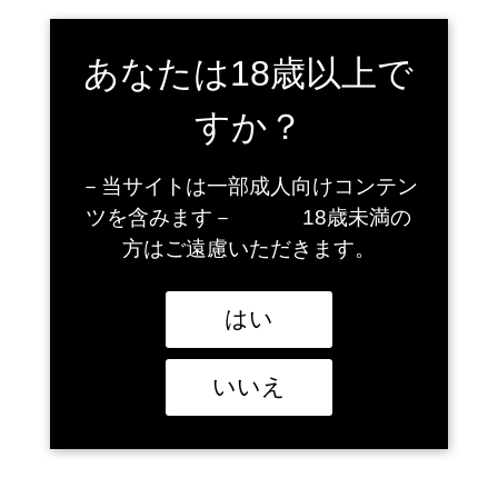
【作品紹介】みずのそら
（DVD）
あなたは18歳以上で
すか？
みずのそらは2012年から2015年まで活躍した大人気美少女ジ
ュニアアイドルで、日本のジュニアアイドル界を代表する存在
－当サイトは一部成人向けコンテン
です。小学生から活動を始め、マシュマロのような白くて滑ら
ツを含みます－ 18歳未満の
かな肌、つぶらな瞳、愛嬌のある笑顔、サラサラの黒髪で多く
のファンを魅了しました。 みずのそらは可愛らしい天使のよう
方はご遠慮いただきます。
な美少女アイドルであり、過激な表現も多く織り交ぜた伝説的
なジュニアアイドルとして名を馳せました。同じカテゴリに属
するモデルたちが映像作品に出演する傍らでSNSを利用して情
はい
報発信する中、みずのそらはコミュニケーション手段を持た
ず、プロフィールも詳細性を欠いているミステリアスなアイド
ルとして知られています。 みずのそらの天使のような童顔フェ
いいえ
イスと過激な姿勢は、ジュニアアイドルマニアの心を惹きつ
け、その活動が終わっても彼女の伝説は色褪せることはありま
せん。現在でも、みずのそらの名声はジュニアアイドルファン
の間で語り継がれています。