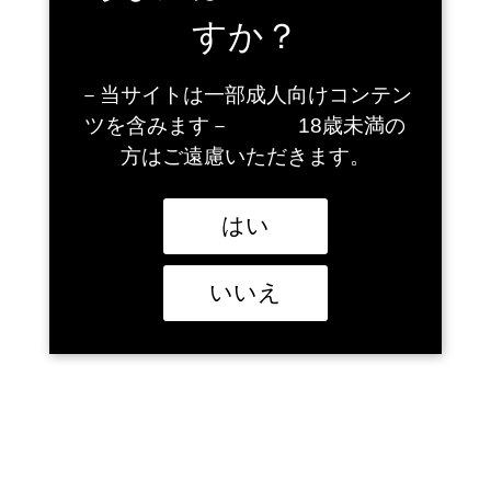
２月の末日中古DVD30％オフイベントは、
すか？
２月２８日（金）に開催いたします。
2025年2月20日
カテゴリー :
お知らせ
－当サイトは一部成人向けコンテン
ツを含みます－ 18歳未満の
ポイントカード変更について
方はご遠慮いただきます。
2,024年7月10日より順次ポイントカードを新しいものに変更させて
いただきます。
はい
ご利用項目に変更はありません。
更新時に1分ほどお時間をいただきます。
いいえ